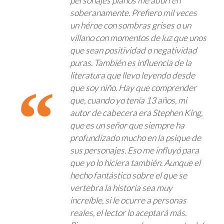
personajes planos me aburren
soberanamente. Prefiero mil veces
un héroe con sombras grises o un
villano con momentos de luz que unos
que sean positividad o negatividad
puras. También es influencia de la
literatura que llevo leyendo desde
que soy niño. Hay que comprender
que, cuando yo tenía 13 años, mi
autor de cabecera era Stephen King,
que es un señor que siempre ha
profundizado mucho en la psique de
sus personajes. Eso me influyó para
que yo lo hiciera también. Aunque el
hecho fantástico sobre el que se
vertebra la historia sea muy
increíble, si le ocurre a personas
reales, el lector lo aceptará más.