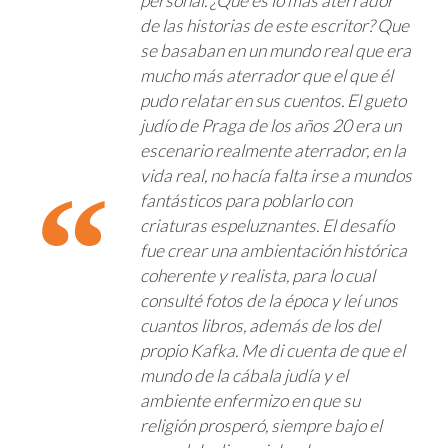
personal. ¿Qué es lo más aterrador
de las historias de este escritor? Que
se basaban en un mundo real que era
mucho más aterrador que el que él
pudo relatar en sus cuentos. El gueto
judío de Praga de los años 20 era un
escenario realmente aterrador, en la
vida real, no hacía falta irse a mundos
fantásticos para poblarlo con
criaturas espeluznantes. El desafío
fue crear una ambientación histórica
coherente y realista, para lo cual
consulté fotos de la época y leí unos
cuantos libros, además de los del
propio Kafka. Me di cuenta de que el
mundo de la cábala judía y el
ambiente enfermizo en que su
religión prosperó, siempre bajo el