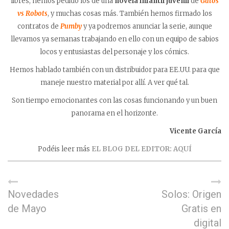
libres, hemos pedido los de una
novela infantil juvenil
de
Gatos
vs Robots
, y muchas cosas más. También hemos firmado los
contratos de
Pumby
y ya podremos anunciar la serie, aunque
llevamos ya semanas trabajando en ello con un equipo de sabios
locos y entusiastas del personaje y los cómics.
Hemos hablado también con un distribuidor para EE.UU. para que
maneje nuestro material por allí. A ver qué tal.
Son tiempo emocionantes con las cosas funcionando y un buen
panorama en el horizonte.
Vicente García
Podéis leer más
EL BLOG DEL EDITOR: AQUÍ
Novedades
Solos: Origen
de Mayo
Gratis en
digital