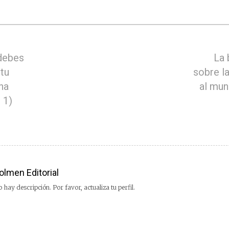
debes
La 
 tu
sobre l
na
al mun
 1)
olmen Editorial
 hay descripción. Por favor, actualiza tu perfil.