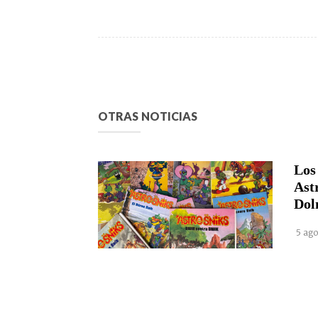
OTRAS NOTICIAS
Los
Ast
Dol
5 ago