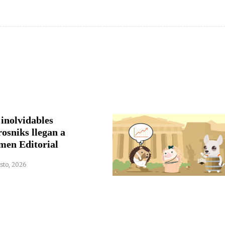
 inolvidables
rosniks llegan a
men Editorial
sto, 2026