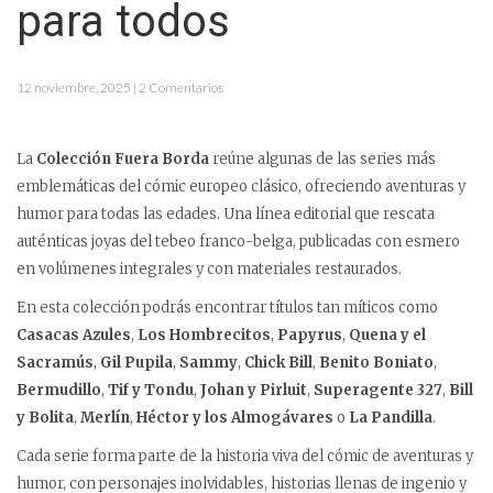
para todos
12 noviembre, 2025 | 2 Comentarios
La
Colección Fuera Borda
reúne algunas de las series más
emblemáticas del cómic europeo clásico, ofreciendo aventuras y
humor para todas las edades. Una línea editorial que rescata
auténticas joyas del tebeo franco-belga, publicadas con esmero
en volúmenes integrales y con materiales restaurados.
En esta colección podrás encontrar títulos tan míticos como
Casacas Azules
,
Los Hombrecitos
,
Papyrus
,
Quena y el
Sacramús
,
Gil Pupila
,
Sammy
,
Chick Bill
,
Benito Boniato
,
Bermudillo
,
Tif y Tondu
,
Johan y Pirluit
,
Superagente 327
,
Bill
y Bolita
,
Merlín
,
Héctor y los Almogávares
o
La Pandilla
.
Cada serie forma parte de la historia viva del cómic de aventuras y
humor, con personajes inolvidables, historias llenas de ingenio y