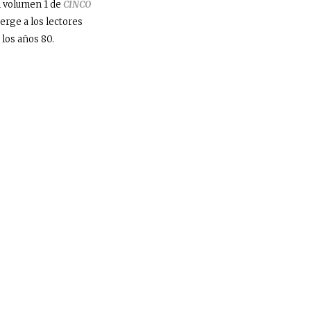
l volumen 1 de
CINCO
merge a los lectores
 los años 80.