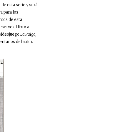
de esta serie y será
a para los
ntos de esta
eserve el libro a
 videojuego
La Pulga
,
tarios del autor.