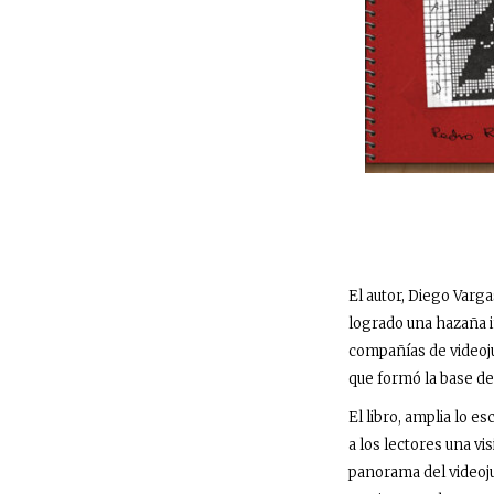
El autor, Diego Varg
logrado una hazaña i
compañías de videoju
que formó la base de
El libro, amplia lo e
a los lectores una vi
panorama del videoj