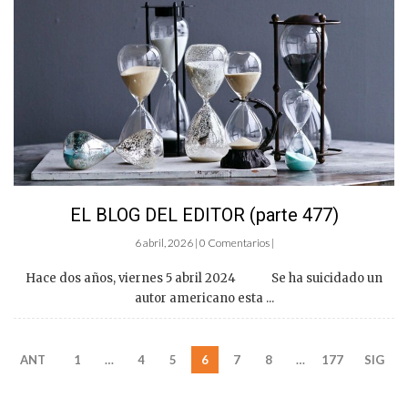
EL BLOG DEL EDITOR (parte 477)
6 abril, 2026 | 0 Comentarios |
Hace dos años, viernes 5 abril 2024 Se ha suicidado un
autor americano esta ...
ANT
1
…
4
5
6
7
8
…
177
SIG