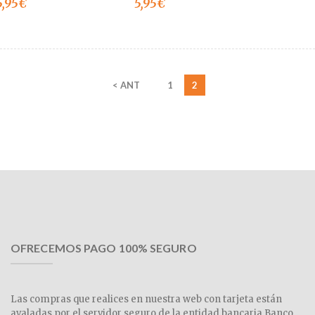
5,95
€
5,95
€
< ANT
1
2
OFRECEMOS PAGO 100% SEGURO
Las compras que realices en nuestra web con tarjeta están
avaladas por el servidor seguro de la entidad bancaria Banco