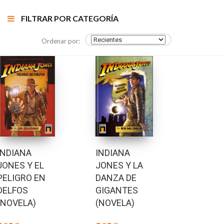
FILTRAR POR CATEGORÍA
Ordenar por:
INDIANA
INDIANA
JONES Y EL
JONES Y LA
PELIGRO EN
DANZA DE
DELFOS
GIGANTES
(NOVELA)
(NOVELA)