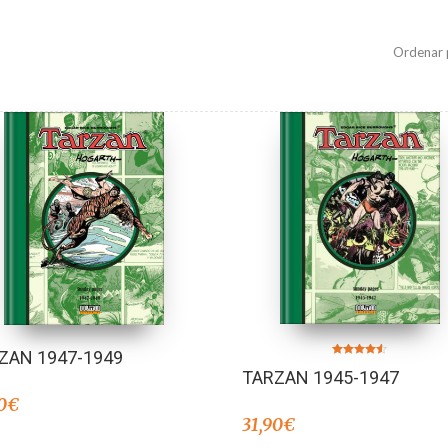
Ordenar 
ZAN 1947-1949
Valorado en
TARZAN 1945-1947
4.50
de 5
0
€
31,90
€