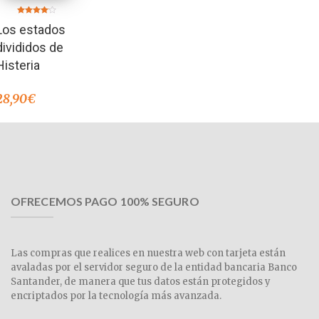
Valorado
Los estados
en
4.00
de 5
divididos de
Histeria
28,90
€
OFRECEMOS PAGO 100% SEGURO
Las compras que realices en nuestra web con tarjeta están
avaladas por el servidor seguro de la entidad bancaria Banco
Santander, de manera que tus datos están protegidos y
encriptados por la tecnología más avanzada.