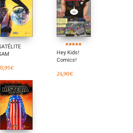
SATÉLITE
Valorado en
Hey Kids!
5.00
SAM
de 5
Comics!
35,95
€
24,90
€