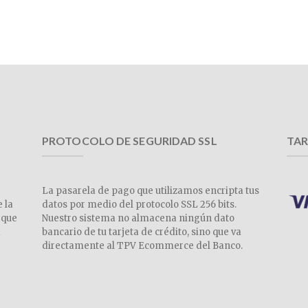
PROTOCOLO DE SEGURIDAD SSL
TAR
La pasarela de pago que utilizamos encripta tus
e la
datos por medio del protocolo SSL 256 bits.
 que
Nuestro sistema no almacena ningún dato
a
bancario de tu tarjeta de crédito, sino que va
directamente al TPV Ecommerce del Banco.