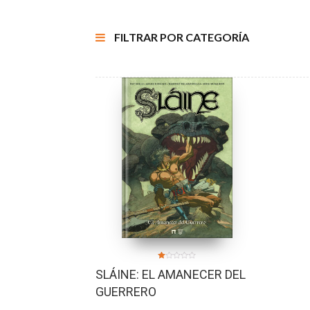
FILTRAR POR CATEGORÍA
Valorado
SLÁINE: EL AMANECER DEL
en
1.00
de
GUERRERO
5