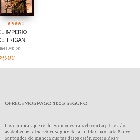
Valorado
EL IMPERIO
en
4.00
de 5
DE TRIGAN
Línea Albion
39,90
€
OFRECEMOS PAGO 100% SEGURO
Las compras que realices en nuestra web con tarjeta están
avaladas por el servidor seguro de la entidad bancaria Banco
Santander, de manera que tus datos están protegidos y