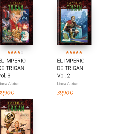
Valorado
Valorado en
EL IMPERIO
EL IMPERIO
en
5.00
4.00
de 5
de 5
DE TRIGAN
DE TRIGAN
vol. 3
Vol. 2
Línea Albion
Línea Albion
39,90
€
39,90
€