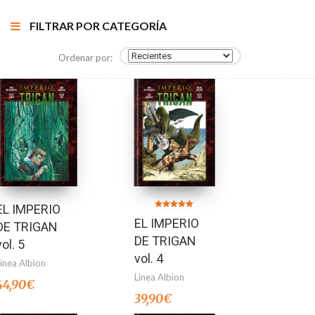
FILTRAR POR CATEGORÍA
Ordenar por:
EL IMPERIO
Valorado en
EL IMPERIO
5.00
DE TRIGAN
de 5
DE TRIGAN
vol. 5
vol. 4
Línea Albion
Línea Albion
44,90
€
39,90
€