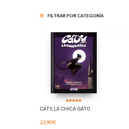
FILTRAR POR CATEGORÍA
Valorado en
CATY, LA CHICA GATO
5.00
de 5
22,90
€