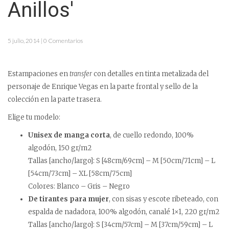
Anillos'
5 julio, 2014 | 0 Comentarios
Estampaciones en
transfer
con detalles en tinta metalizada del
personaje de Enrique Vegas en la parte frontal y sello de la
colección en la parte trasera.
Elige tu modelo:
Unisex de manga corta
, de cuello redondo, 100%
algodón, 150 gr/m2
Tallas [ancho/largo]: S [48cm/69cm] – M [50cm/71cm] – L
[54cm/73cm] – XL [58cm/75cm]
Colores: Blanco – Gris – Negro
De tirantes para mujer
, con sisas y escote ribeteado, con
espalda de nadadora, 100% algodón, canalé 1×1, 220 gr/m2
Tallas [ancho/largo]: S [34cm/57cm] – M [37cm/59cm] – L