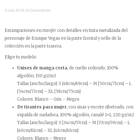
5 julio, 2014 | 0 Comentarios
Estampaciones en
transfer
con detalles en tinta metalizada del
personaje de Enrique Vegas en la parte frontal y sello de la
colección en la parte trasera.
Elige tu modelo:
Unisex de manga corta
, de cuello redondo, 100%
algodón, 150 gr/m2
Tallas [ancho/largo]: S [48cm/69cm] – M [50cm/71cm] – L
[54cm/73cm] – XL [58cm/75cm]
Colores: Blanco – Gris – Negro
De tirantes para mujer
, con sisas y escote ribeteado, con
espalda de nadadora, 100% algodón, canalé 1×1, 220 gr/m2
Tallas [ancho/largo]: S [34cm/57cm] – M [37cm/59cm] – L
[40cm/61cm] – XL [43cm/63cm]
Colores: Blanco – Negro