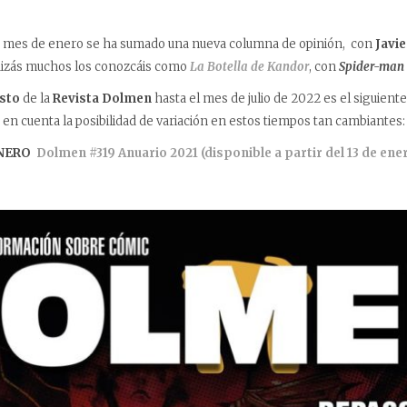
e mes de enero se ha sumado una nueva columna de opinión, con
Javie
quizás muchos los conozcáis como
La Botella de Kandor
, con
Spider-man
sto
de la
Revista Dolmen
hasta el mes de julio de 2022 es el siguient
en cuenta la posibilidad de variación en estos tiempos tan cambiantes:
NERO
Dolmen #319 Anuario 2021 (disponible a partir del 13 de ene