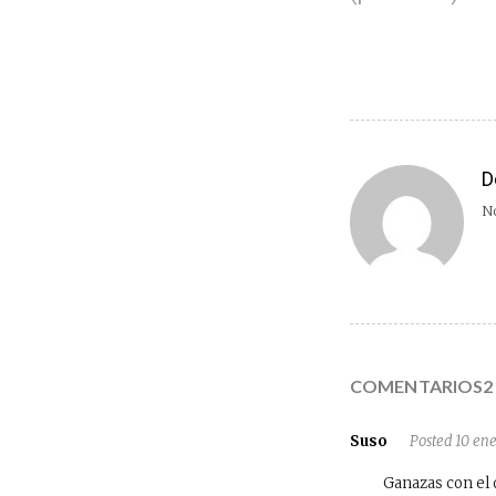
D
No
COMENTARIOS2
Suso
Posted 10 en
Ganazas con el d