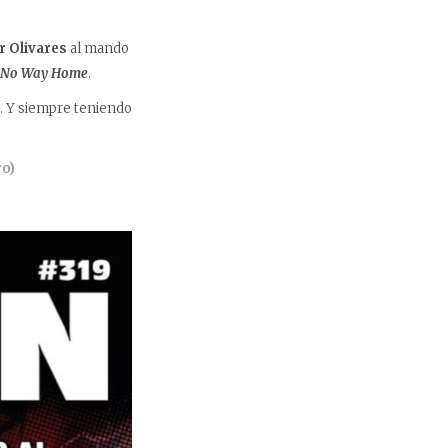
r Olivares
al mando
 No Way Home
.
e. Y siempre teniendo
ro)