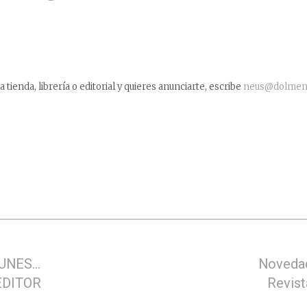
a tienda, librería o editorial y quieres anunciarte, escribe
neus@dolmene
UNES…
Novedad
EDITOR
Revis