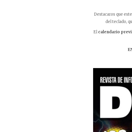
Destacaros que est
del teclado, 
El
calendario previ
E