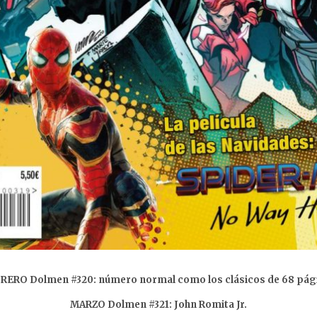
RERO Dolmen #320: número normal como los clásicos de 68 pág
MARZO Dolmen #321: John Romita Jr.