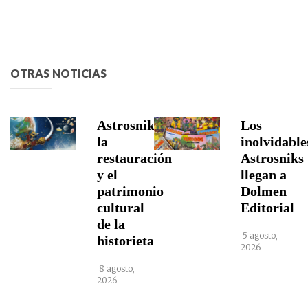
OTRAS NOTICIAS
Astrosniks,
Los
la
inolvidable
restauración
Astrosniks
y el
llegan a
patrimonio
Dolmen
cultural
Editorial
de la
5 agosto,
historieta
2026
8 agosto,
2026