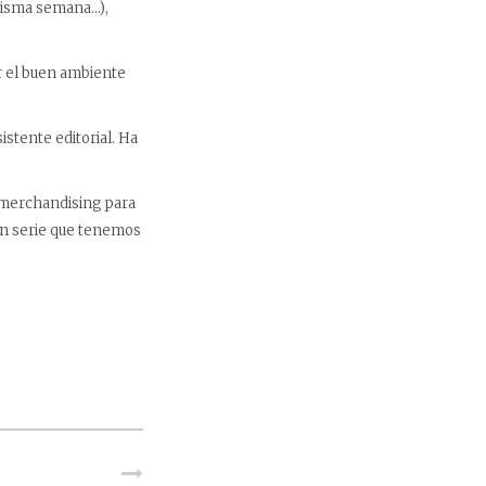
misma semana…),
r el buen ambiente
istente editorial. Ha
 merchandising para
s en serie que tenemos