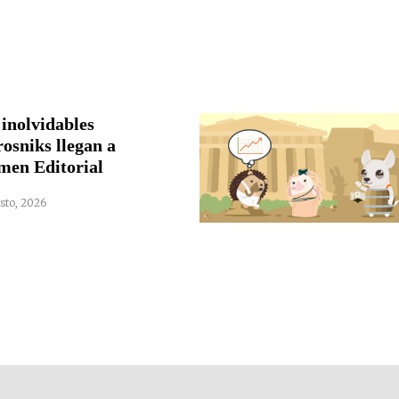
 inolvidables
rosniks llegan a
men Editorial
sto, 2026