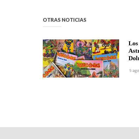
OTRAS NOTICIAS
Los
Ast
Dol
5 ago