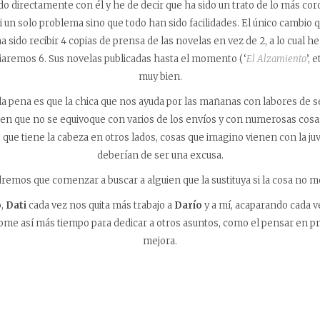
 directamente con él y he de decir que ha sido un trato de lo más cordi
i un solo problema sino que todo han sido facilidades. El único cambio q
a sido recibir 4 copias de prensa de las novelas en vez de 2, a lo cual 
iaremos 6. Sus novelas publicadas hasta el momento (‘
El Alzamiento
’, 
muy bien.
, la pena es que la chica que nos ayuda por las mañanas con labores de s
 en que no se equivoque con varios de los envíos y con numerosas cosa
o que tiene la cabeza en otros lados, cosas que imagino vienen con la j
deberían de ser una excusa.
emos que comenzar a buscar a alguien que la sustituya si la cosa no m
o,
Dati
cada vez nos quita más trabajo a
Darío
y a mí, acaparando cada v
ome así más tiempo para dedicar a otros asuntos, como el pensar en pr
mejora.