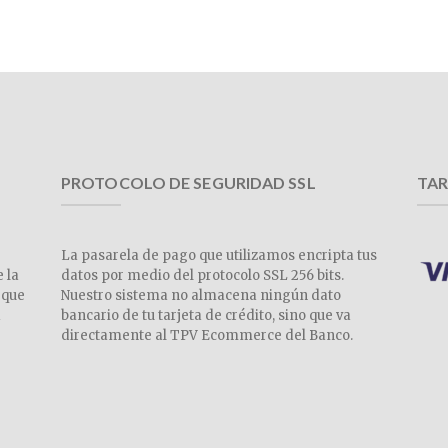
PROTOCOLO DE SEGURIDAD SSL
TAR
La pasarela de pago que utilizamos encripta tus
e la
datos por medio del protocolo SSL 256 bits.
 que
Nuestro sistema no almacena ningún dato
a
bancario de tu tarjeta de crédito, sino que va
directamente al TPV Ecommerce del Banco.