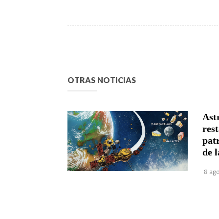
OTRAS NOTICIAS
Astr
rest
pat
de l
8 ago