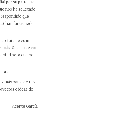
al por su parte. No
ue nos ha solicitado
he respondido que
etc). han funcionado
ecretariado es un
s más. Se distrae con
uventud pero que no
ejora.
ez más parte de mis
oyectos e ideas de
Vicente García