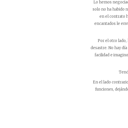
Lo hemos negociado
solo no ha habido n
en el contrato h
encantados le env
Por el otro lado
desastre. No hay día
facilidad e imagin
Tendr
En el lado contrari
funciones, dejánd