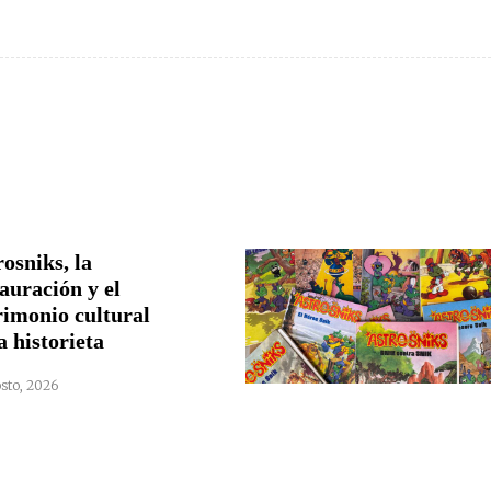
osniks, la
auración y el
rimonio cultural
a historieta
sto, 2026