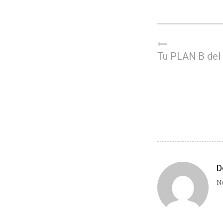
Tu PLAN B del
D
No