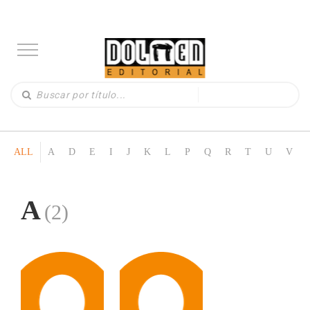
ALL
A
D
E
I
J
K
L
P
Q
R
T
U
V
A
(2)