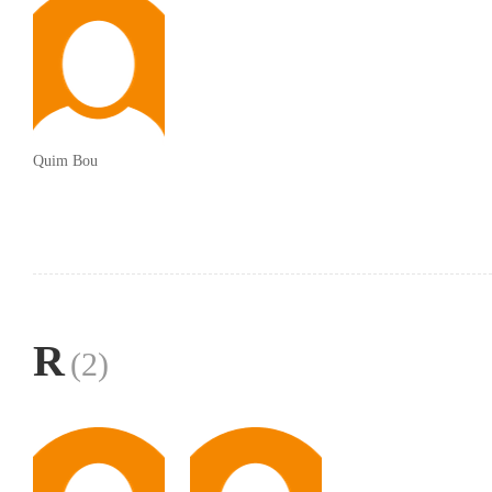
Quim Bou
R
(2)