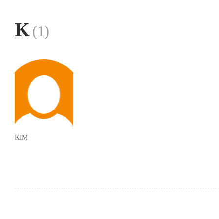
K
(1)
KIM