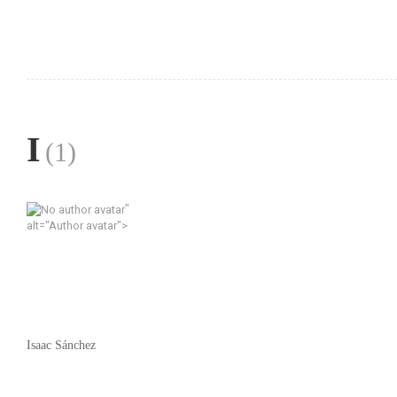
I
(1)
"
alt="Author avatar">
Isaac Sánchez