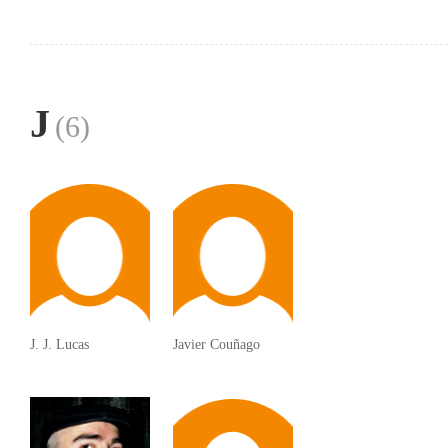
J
(6)
J. J. Lucas
Javier Couñago