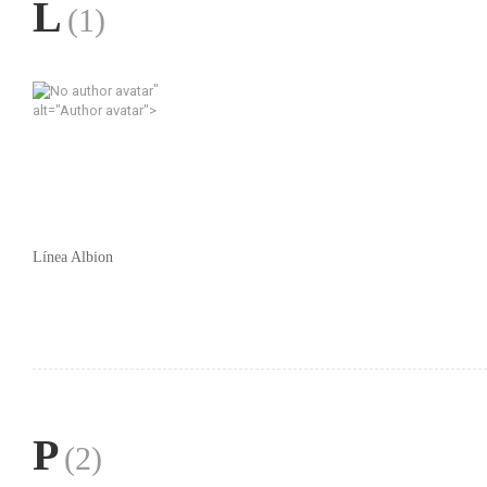
L
(1)
"
alt="Author avatar">
Línea Albion
P
(2)