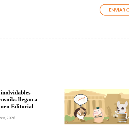
 inolvidables
rosniks llegan a
men Editorial
sto, 2026