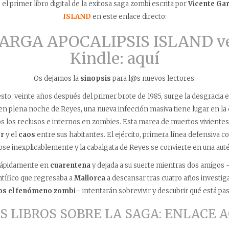
l primer libro digital de la exitosa saga zombi escrita por
Vicente Gar
ISLAND
en este enlace directo:
ARGA APOCALIPSIS ISLAND ve
Kindle: aquí
Os dejamos la
sinopsis
para l@s nuevos lectores:
sto, veinte años después del primer brote de 1985, surge la desgracia 
en plena noche de Reyes, una nueva infección masiva tiene lugar en la
os los reclusos e internos en zombies. Esta marea de muertos vivientes 
r
y el
caos
entre sus habitantes. El ejército, primera línea defensiva c
ose inexplicablemente y la cabalgata de Reyes se convierte en una aut
rápidamente en
cuarentena
y dejada a su suerte mientras dos amigos –
ntífico que regresaba a
Mallorca
a descansar tras cuatro años investig
os el fenómeno zombi
– intentarán sobrevivir y descubrir qué está pa
 LIBROS SOBRE LA SAGA: ENLACE 