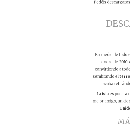
Podéis descargaros e
DESC
En medio de todo e
enero de 2010, 
convirtiendo a tod
sembrando el
terro
acaba retiránd
La
isla
es puesta 
mejor amigo, un cie
Unid
MÁS