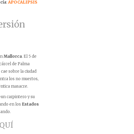
cía
:
APOCALIPSIS
rsión
en
Mallorca
. El 5 de
 cárcel de Palma
cae sobre la ciudad
ontra los no muertos,
éntica masacre.
un carpintero y su
ando en los
Estados
sando.
AQUÍ