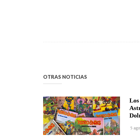
OTRAS NOTICIAS
Los
Ast
Dol
5 ago