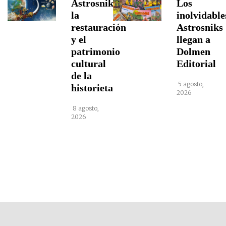
Astrosniks,
Los
la
inolvidable
restauración
Astrosniks
y el
llegan a
patrimonio
Dolmen
cultural
Editorial
de la
5 agosto,
historieta
2026
8 agosto,
2026