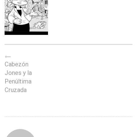
Cabezón
Jones y la
Penúltima
Cruzada