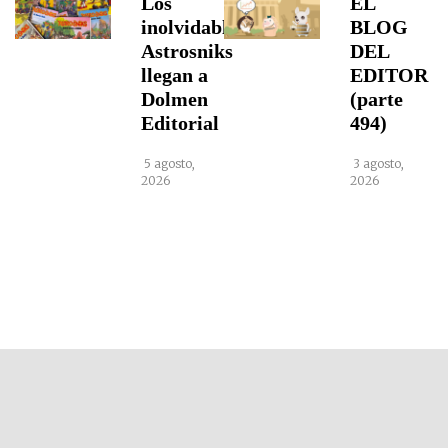
Los
EL
inolvidables
BLOG
Astrosniks
DEL
llegan a
EDITOR
Dolmen
(parte
Editorial
494)
5 agosto,
3 agosto,
2026
2026