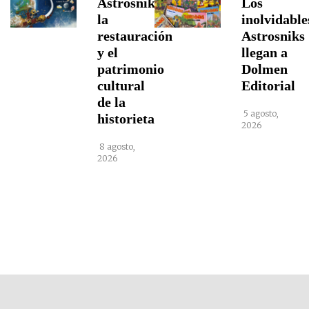
Astrosniks,
Los
la
inolvidable
restauración
Astrosniks
y el
llegan a
patrimonio
Dolmen
cultural
Editorial
de la
5 agosto,
historieta
2026
8 agosto,
2026