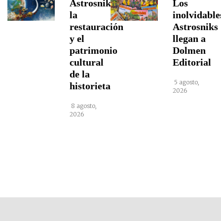
Astrosniks,
Los
la
inolvidable
restauración
Astrosniks
y el
llegan a
patrimonio
Dolmen
cultural
Editorial
de la
5 agosto,
historieta
2026
8 agosto,
2026