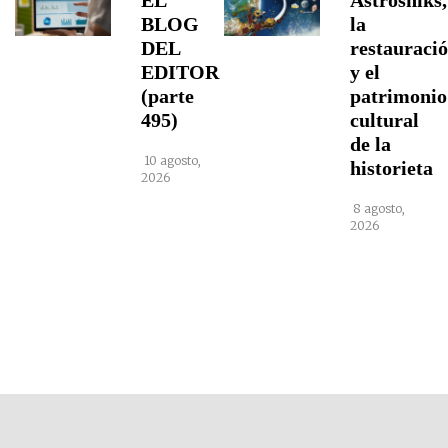
EL
Astrosniks,
BLOG
la
DEL
restauraci
EDITOR
y el
(parte
patrimonio
495)
cultural
de la
10 agosto,
historieta
2026
8 agosto,
2026