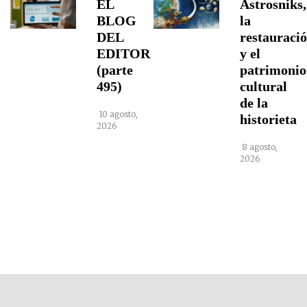
EL
Astrosniks,
BLOG
la
DEL
restauraci
EDITOR
y el
(parte
patrimonio
495)
cultural
de la
10 agosto,
historieta
2026
8 agosto,
2026