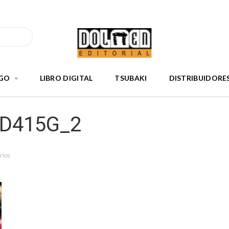
GO
LIBRO DIGITAL
TSUBAKI
DISTRIBUIDORE
nD415G_2
rios