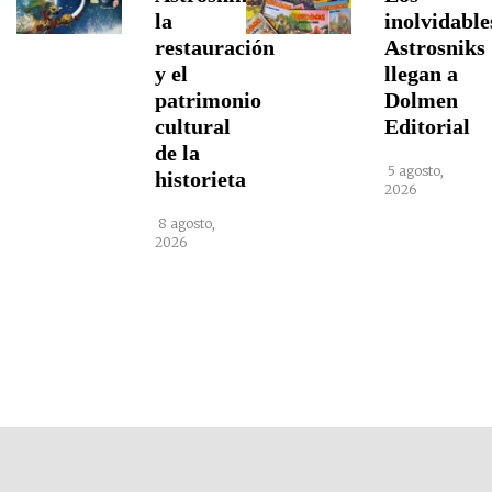
la
inolvidable
restauración
Astrosniks
y el
llegan a
patrimonio
Dolmen
cultural
Editorial
de la
5 agosto,
historieta
2026
8 agosto,
2026