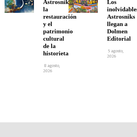
Astrosniks,
Los
la
inolvidable
restauración
Astrosniks
y el
llegan a
patrimonio
Dolmen
cultural
Editorial
de la
5 agosto,
historieta
2026
8 agosto,
2026