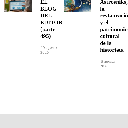
EL
Astrosniks,
BLOG
la
DEL
restauraci
EDITOR
y el
(parte
patrimonio
495)
cultural
de la
10 agosto,
historieta
2026
8 agosto,
2026