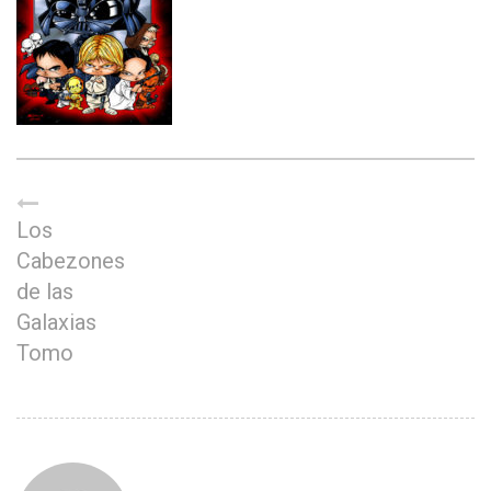
Los
Cabezones
de las
Galaxias
Tomo