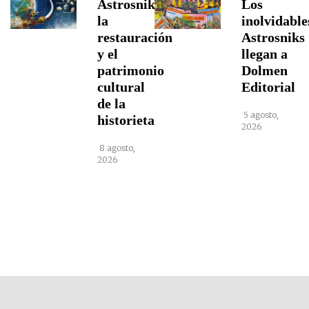
Astrosniks,
Los
la
inolvidable
restauración
Astrosniks
y el
llegan a
patrimonio
Dolmen
cultural
Editorial
de la
5 agosto,
historieta
2026
8 agosto,
2026