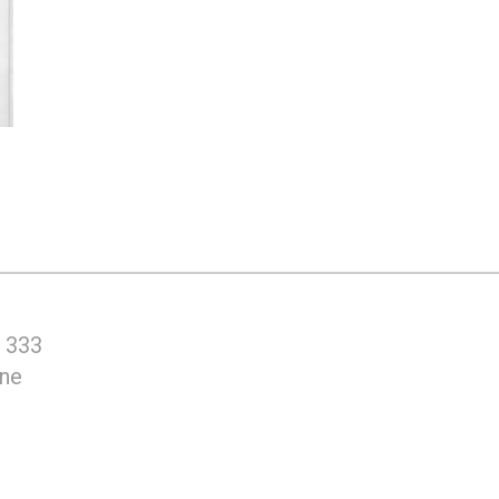
 333
ine