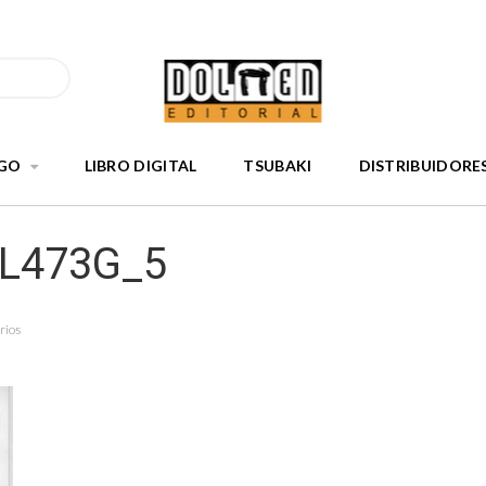
GO
LIBRO DIGITAL
TSUBAKI
DISTRIBUIDORE
nL473G_5
rios