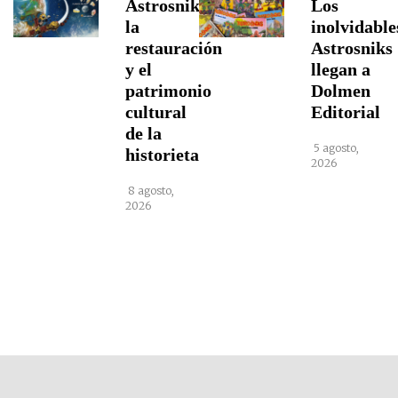
Astrosniks,
Los
la
inolvidable
restauración
Astrosniks
y el
llegan a
patrimonio
Dolmen
cultural
Editorial
de la
5 agosto,
historieta
2026
8 agosto,
2026