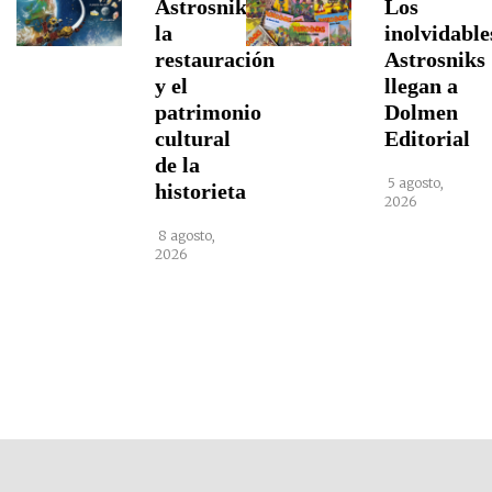
Astrosniks,
Los
la
inolvidable
restauración
Astrosniks
y el
llegan a
patrimonio
Dolmen
cultural
Editorial
de la
5 agosto,
historieta
2026
8 agosto,
2026