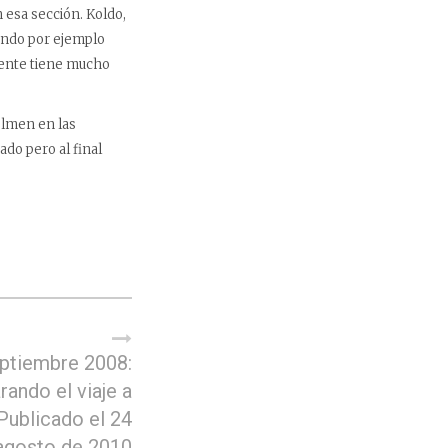
 esa sección. Koldo,
ando por ejemplo
mente tiene mucho
olmen en las
ado pero al final
ptiembre 2008:
rando el viaje a
 Publicado el 24
agosto de 2010