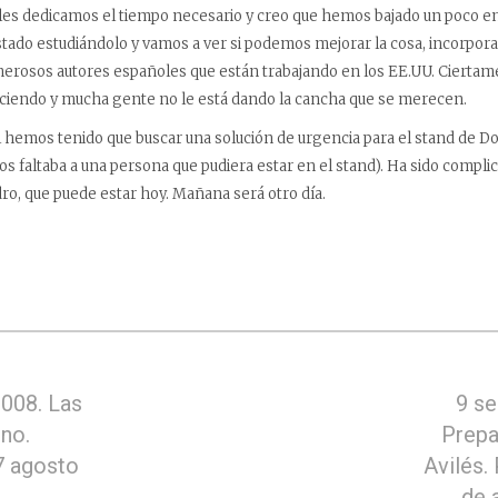
es dedicamos el tiempo necesario y creo que hemos bajado un poco en
tado estudiándolo y vamos a ver si podemos mejorar la cosa, incorpor
umerosos autores españoles que están trabajando en los EE.UU. Cierta
aciendo y mucha gente no le está dando la cancha que se merecen.
al hemos tenido que buscar una solución de urgencia para el stand de D
os faltaba a una persona que pudiera estar en el stand). Ha sido complic
o, que puede estar hoy. Mañana será otro día.
008. Las
9 se
ino.
Prepa
7 agosto
Avilés.
de 