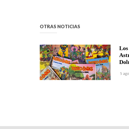
OTRAS NOTICIAS
Los
Ast
Dol
5 ago