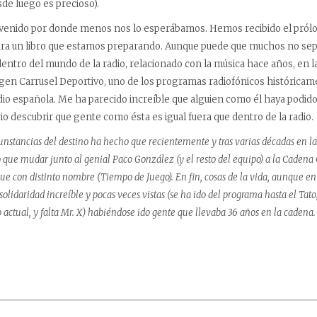
esde luego es precioso).
ha venido por donde menos nos lo esperábamos. Hemos recibido el pról
a un libro que estamos preparando. Aunque puede que muchos no sepan
dentro del mundo de la radio, relacionado con la música hace años, en la
igen Carrusel Deportivo, uno de los programas radiofónicos histórica
dio española. Me ha parecido increíble que alguien como él haya podido e
io descubrir que gente como ésta es igual fuera que dentro de la radio.
rcunstancias del destino ha hecho que recientemente y tras varias décadas en 
 que mudar junto al genial Paco González (y el resto del equipo) a la Cadena C
con distinto nombre (Tiempo de Juego). En fin, cosas de la vida, aunque en 
olidaridad increíble y pocas veces vistas (se ha ido del programa hasta el Tat
 actual, y falta Mr. X) habiéndose ido gente que llevaba 36 años en la cadena.