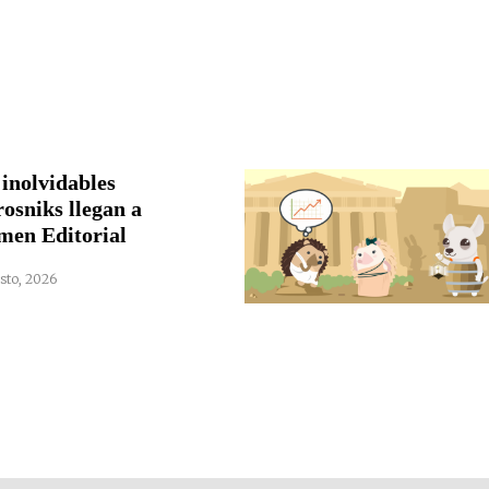
 inolvidables
rosniks llegan a
men Editorial
sto, 2026