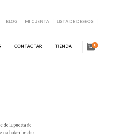
BLOG
MI CUENTA
LISTA DE DESEOS
0
S
CONTACTAR
TIENDA
re de la puerta de
 de no haber hecho