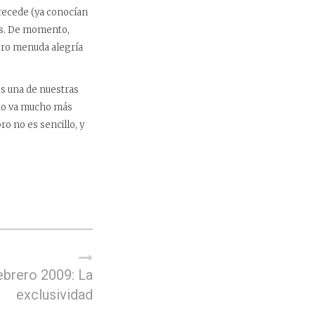
 precede (ya conocían
mos. De momento,
 pero menuda alegría
es una de nuestras
odo va mucho más
ro no es sencillo, y
ebrero 2009: La
exclusividad