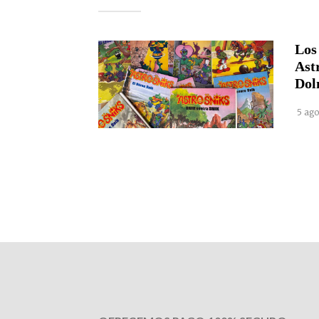
Los
Ast
Dol
5 ago