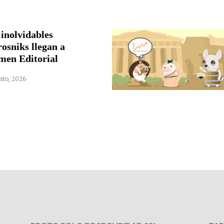
 inolvidables
rosniks llegan a
men Editorial
sto, 2026