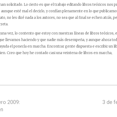
an solicitado. Lo cierto es que el trabajo editando libros teóricos nos
) aunque esté mal el decirlo, y confían plenamente en lo que publica
ato, no les diré nada a los autores, no sea que al final se echen atrás,
creta.
guna vez, lo contento que estoy con nuestras líneas de libros teóricos, 
o que llevamos haciendo y que nadie más desempeña, y aunque ahora t
ayuda el ponerla en marcha. Encontrar gente dispuesta e escribir un lib
en. Creo que hoy he contado casi una veintena de libros en marcha,
ero 2009:
3 de f
en