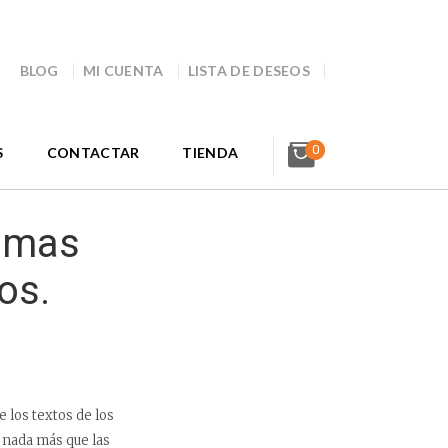
BLOG
MI CUENTA
LISTA DE DESEOS
0
S
CONTACTAR
TIENDA
simas
os.
 los textos de los
o nada más que las