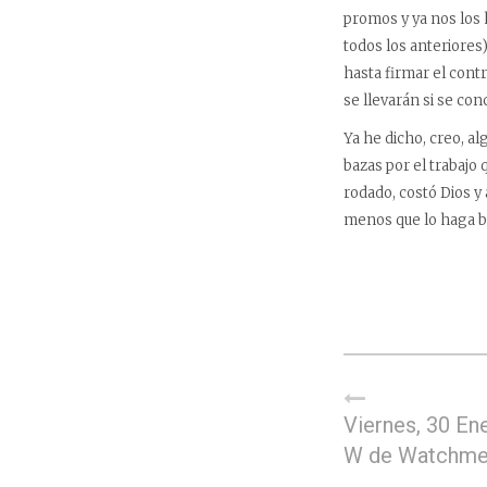
promos y ya nos los h
todos los anteriores
hasta firmar el contr
se llevarán si se con
Ya he dicho, creo, al
bazas por el trabaj
rodado, costó Dios y 
menos que lo haga bi
Viernes, 30 En
W de Watchm