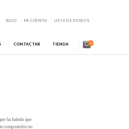
BLOG
MI CUENTA
LISTA DE DESEOS
0
S
CONTACTAR
TIENDA
que ha habido que
l la composición no