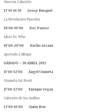
Guerras Cabezón
13’30-14’30 Josep Busquet
La Revolución Pinceles
18’00-19’00 Doc Pastor
Libro Dr. Who
19’00-20’00 Nacho Arranz
Aprende a dibujar
SÁBADO – 18 ABRIL 2015
11’00-12’00 Ángel Unzueta
Unzueta Art Book
11’00-12’00 Enrique vegas
Cabezón de los Anillos
12’00-14’00 Quim Bou