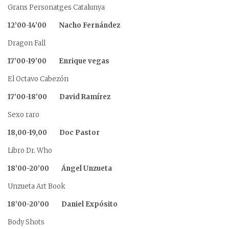
Grans Personatges Catalunya
12’00-14’00 Nacho Fernández
Dragon Fall
17’00-19’00 Enrique vegas
El Octavo Cabezón
17’00-18’00 David Ramírez
Sexo raro
18,00-19,00 Doc Pastor
Libro Dr. Who
18’00-20’00 Ángel Unzueta
Unzueta Art Book
18’00-20’00 Daniel Expósito
Body Shots