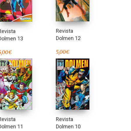
Revista
Revista
Dolmen 12
Dolmen 13
5,00
€
5,00
€
Revista
Revista
Dolmen 10
Dolmen 11