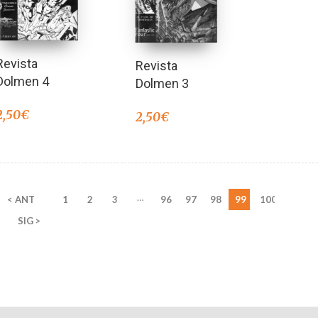
Revista
Revista
Dolmen 4
Dolmen 3
2,50
€
2,50
€
…
< ANT
1
2
3
96
97
98
99
100
SIG >