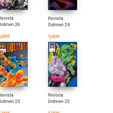
Revista
Revista
Dolmen 26
Dolmen 24
5,00
€
5,00
€
Revista
Revista
Dolmen 23
Dolmen 22