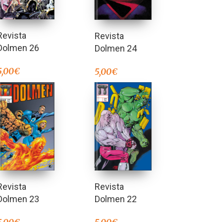
Revista
Revista
Dolmen 26
Dolmen 24
5,00
€
5,00
€
Revista
Revista
Dolmen 23
Dolmen 22