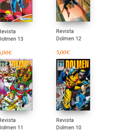
Revista
Revista
Dolmen 12
Dolmen 13
5,00
€
5,00
€
Revista
Revista
Dolmen 10
Dolmen 11