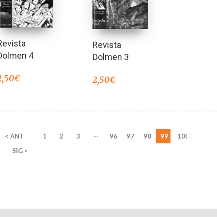
Revista
Revista
Dolmen 4
Dolmen 3
2,50
€
2,50
€
…
< ANT
1
2
3
96
97
98
99
100
SIG >