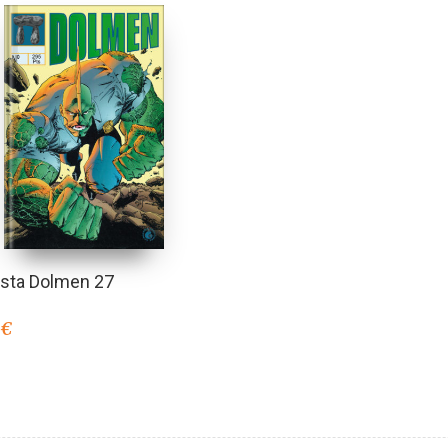
ista Dolmen 27
0
€