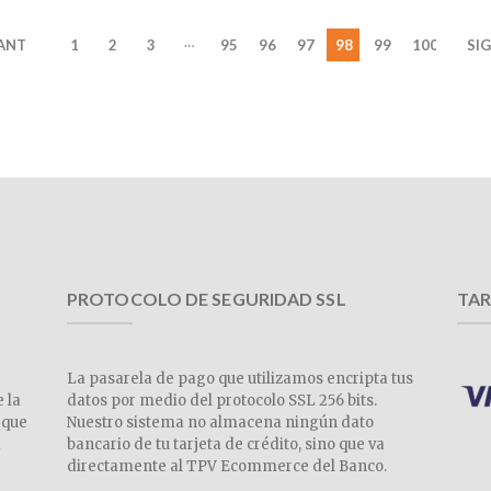
…
 ANT
1
2
3
95
96
97
98
99
100
SIG
PROTOCOLO DE SEGURIDAD SSL
TAR
La pasarela de pago que utilizamos encripta tus
e la
datos por medio del protocolo SSL 256 bits.
 que
Nuestro sistema no almacena ningún dato
a
bancario de tu tarjeta de crédito, sino que va
directamente al TPV Ecommerce del Banco.