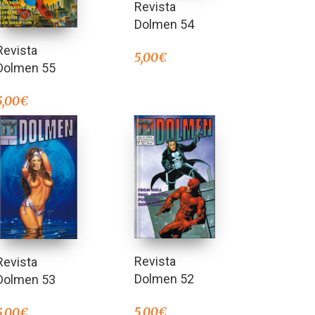
Revista
Dolmen 54
Revista
5,00
€
Dolmen 55
5,00
€
Revista
Revista
Dolmen 52
Dolmen 53
5,00
€
5,00
€