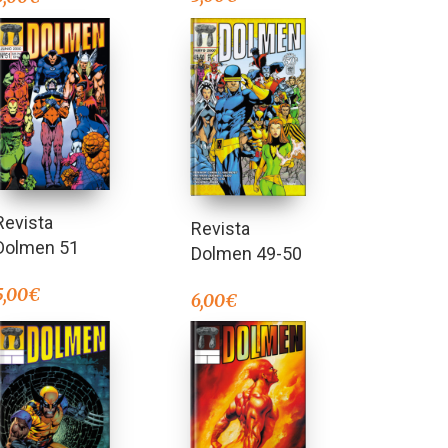
Revista
Revista
Dolmen 51
Dolmen 49-50
5,00
€
6,00
€