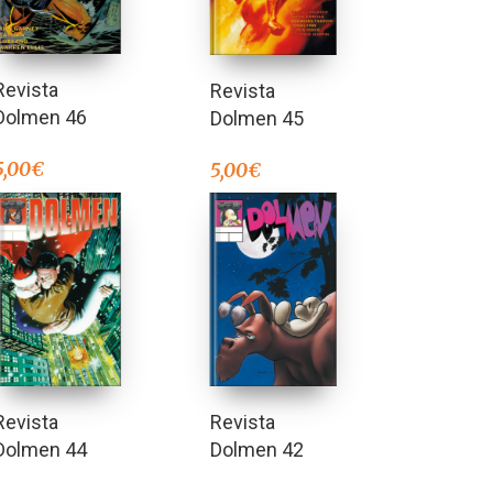
Revista
Revista
Dolmen 46
Dolmen 45
5,00
€
5,00
€
Revista
Revista
Dolmen 44
Dolmen 42