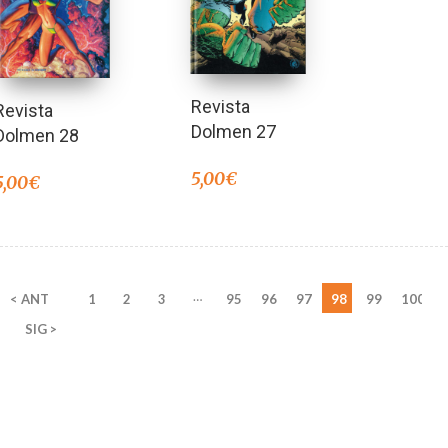
Revista
Revista
Dolmen 27
Dolmen 28
5,00
€
5,00
€
…
< ANT
1
2
3
95
96
97
98
99
100
SIG >