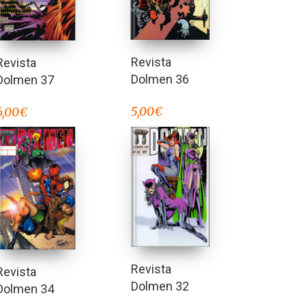
Revista
Revista
Dolmen 36
Dolmen 37
5,00
€
6,00
€
Revista
Revista
Dolmen 32
Dolmen 34