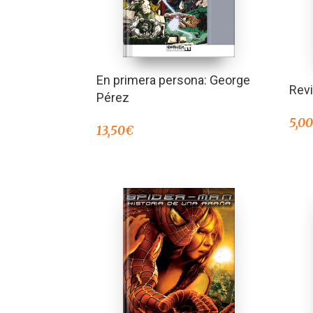
En primera persona: George
Rev
Pérez
5,0
13,50
€