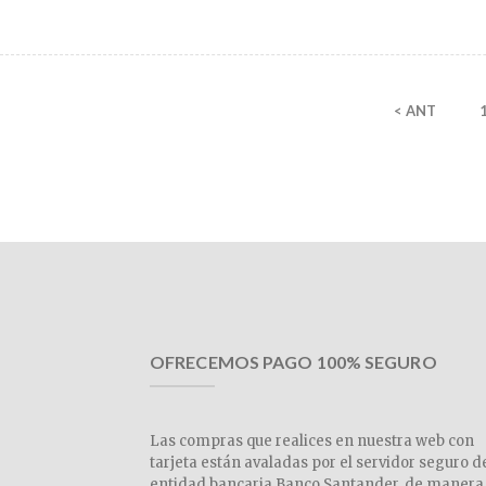
< ANT
OFRECEMOS PAGO 100% SEGURO
Las compras que realices en nuestra web con
tarjeta están avaladas por el servidor seguro d
entidad bancaria Banco Santander, de manera