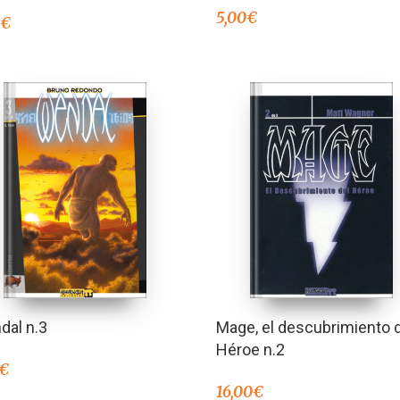
5,00
€
0
€
dal n.3
Mage, el descubrimiento 
Héroe n.2
€
16,00
€