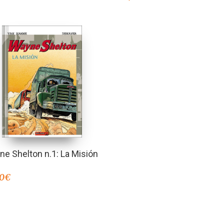
e Shelton n.1: La Misión
00
€