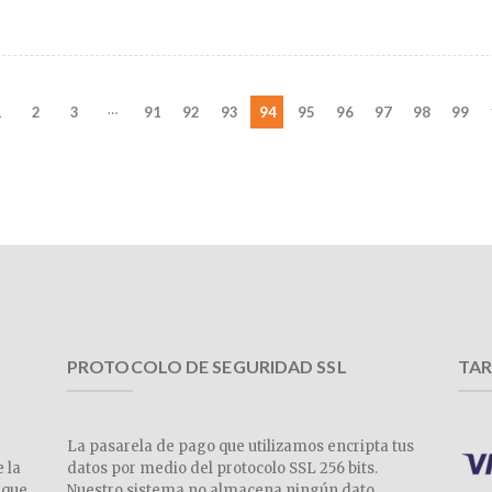
…
1
2
3
91
92
93
94
95
96
97
98
99
PROTOCOLO DE SEGURIDAD SSL
TAR
La pasarela de pago que utilizamos encripta tus
e la
datos por medio del protocolo SSL 256 bits.
 que
Nuestro sistema no almacena ningún dato