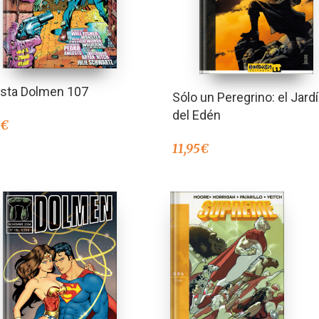
ista Dolmen 107
Sólo un Peregrino: el Jard
del Edén
0
€
11,95
€