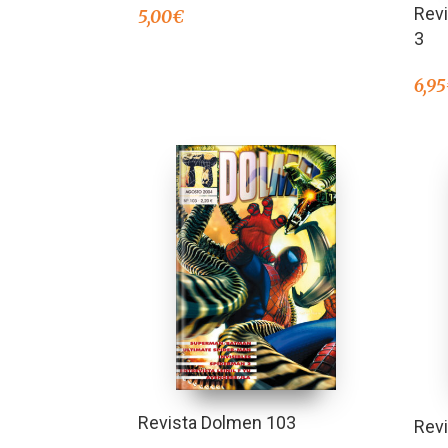
Rev
5,00
€
3
6,95
Revista Dolmen 103
Rev