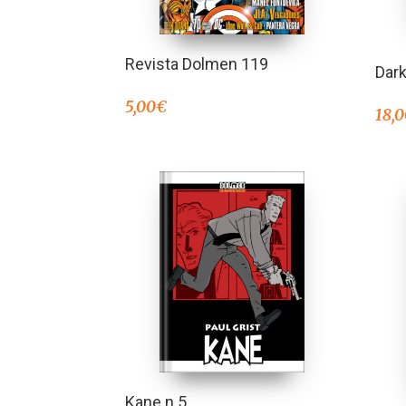
Revista Dolmen 119
Dark
5,00
€
18,
Kane n.5