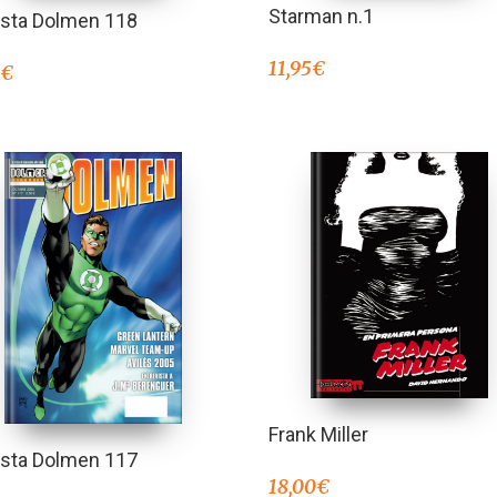
Starman n.1
ista Dolmen 118
11,95
€
0
€
Frank Miller
ista Dolmen 117
18,00
€