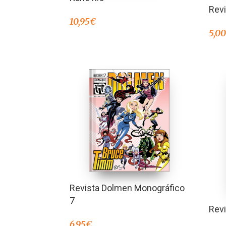
Rev
10,95
€
5,0
Revista Dolmen Monográfico
7
Rev
6,95
€