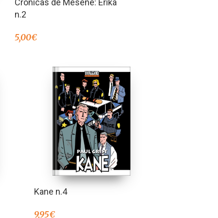
Crónicas de Mesene: Erika
n.2
5,00
€
Kane n.4
9,95
€