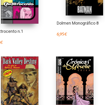
Dolmen Monográfico 8
trocento n.1
6,95
€
0
€