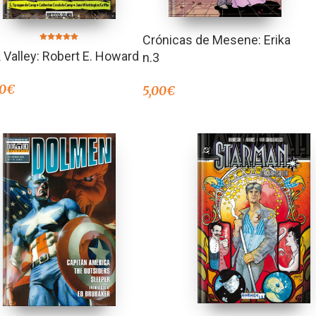
Crónicas de Mesene: Erika
Valorado en
 Valley: Robert E. Howard
5.00
n.3
de 5
00
€
5,00
€