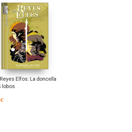
Reyes Elfos: La doncella
s lobos
0
€