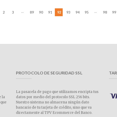
…
…
2
3
89
90
91
92
93
94
95
98
99
PROTOCOLO DE SEGURIDAD SSL
TAR
La pasarela de pago que utilizamos encripta tus
e la
datos por medio del protocolo SSL 256 bits.
 que
Nuestro sistema no almacena ningún dato
a
bancario de tu tarjeta de crédito, sino que va
directamente al TPV Ecommerce del Banco.