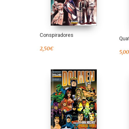
Conspiradores
Quat
2,50
€
5,0