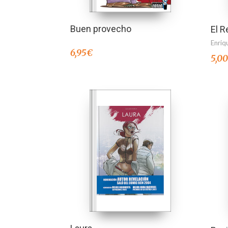
Buen provecho
El R
Enriq
6,95
€
5,0