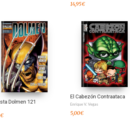
14,95
€
El Cabezón Contraataca
ista Dolmen 121
Enrique V. Vegas
5,00
€
0
€