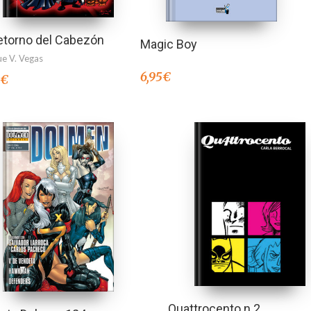
etorno del Cabezón
Magic Boy
ue V. Vegas
6,95
€
0
€
Quattrocento n.2