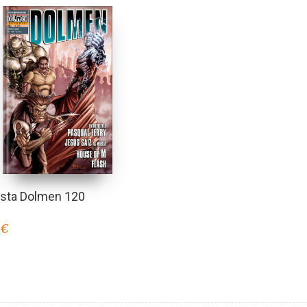
ista Dolmen 120
0
€