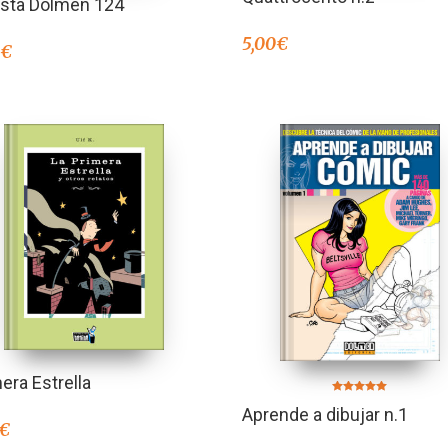
ista Dolmen 124
5,00
€
0
€
era Estrella
Valorado en
Aprende a dibujar n.1
5.00
de 5
€