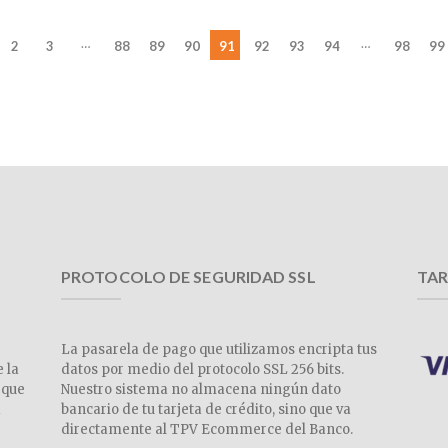
…
…
2
3
88
89
90
91
92
93
94
98
99
PROTOCOLO DE SEGURIDAD SSL
TAR
La pasarela de pago que utilizamos encripta tus
e la
datos por medio del protocolo SSL 256 bits.
 que
Nuestro sistema no almacena ningún dato
a
bancario de tu tarjeta de crédito, sino que va
directamente al TPV Ecommerce del Banco.