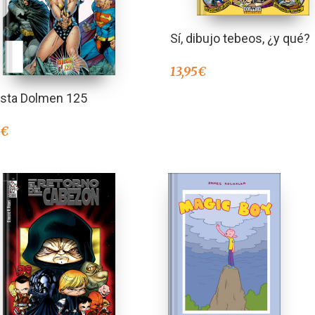
Sí, dibujo tebeos, ¿y qué?
13,95
€
ista Dolmen 125
0
€