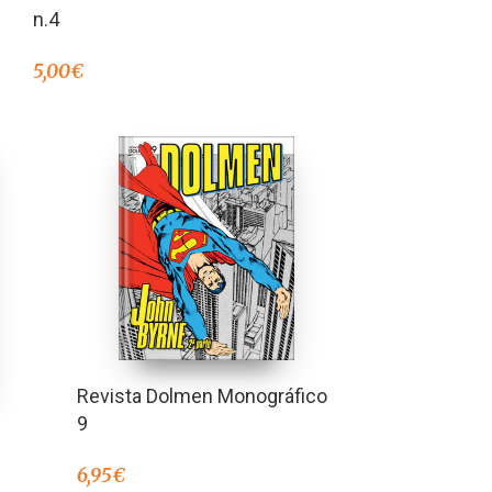
n.4
5,00
€
Revista Dolmen Monográfico
9
6,95
€