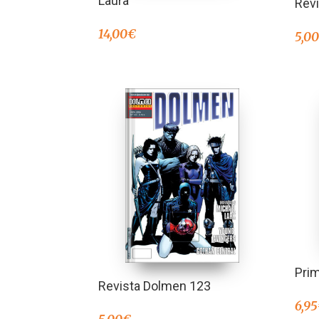
Laura
Rev
14,00
€
5,0
Prim
Revista Dolmen 123
6,95