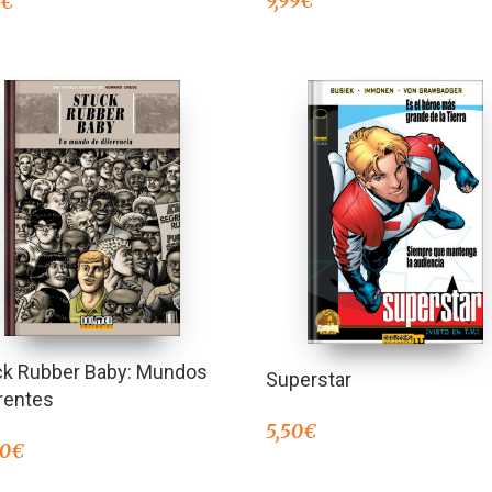
9,99
€
0
€
ck Rubber Baby: Mundos
Superstar
rentes
5,50
€
00
€