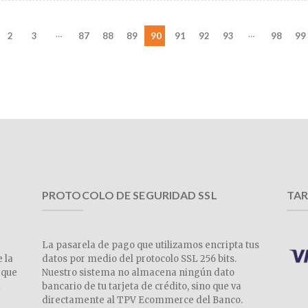
…
…
2
3
87
88
89
90
91
92
93
98
99
PROTOCOLO DE SEGURIDAD SSL
TAR
La pasarela de pago que utilizamos encripta tus
e la
datos por medio del protocolo SSL 256 bits.
 que
Nuestro sistema no almacena ningún dato
a
bancario de tu tarjeta de crédito, sino que va
directamente al TPV Ecommerce del Banco.