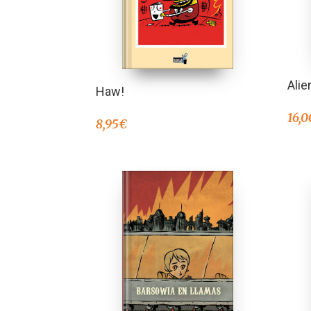
Alie
Haw!
16,0
8,95
€