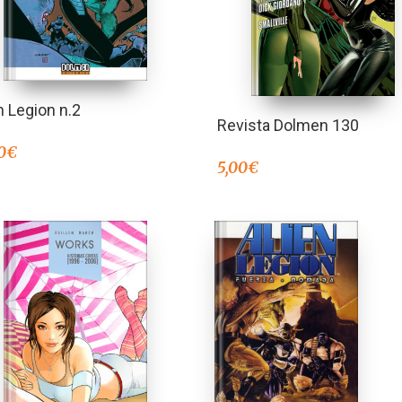
n Legion n.2
Revista Dolmen 130
0
€
5,00
€