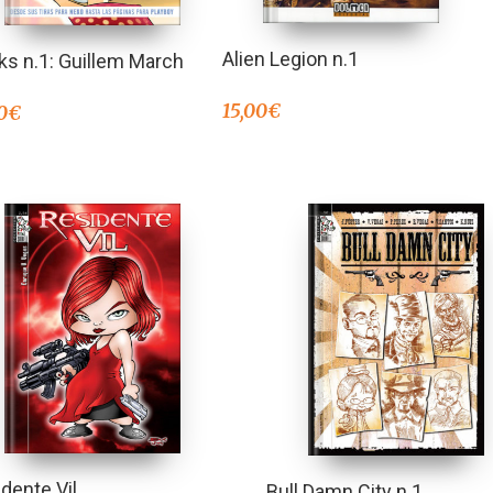
Alien Legion n.1
s n.1: Guillem March
15,00
€
0
€
dente Vil
Bull Damn City n.1