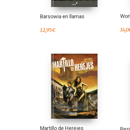
Work
Barsowia en llamas
14,0
12,95
€
Martillo de Herejes
Resi