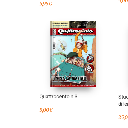
5,0
5,95
€
Quattrocento n.3
Stu
dife
5,00
€
25,