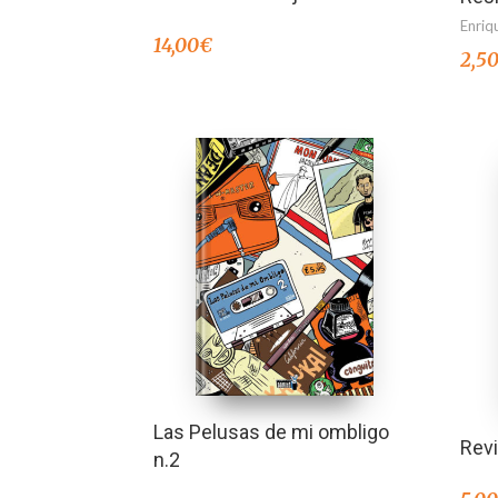
Enriq
14,00
€
2,5
Las Pelusas de mi ombligo
Rev
n.2