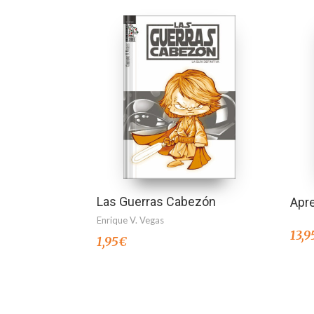
Las Guerras Cabezón
Apre
Enrique V. Vegas
13,9
1,95
€