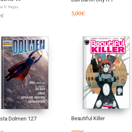
ue V. Vegas
5,00
€
0
€
Beautiful Killer
ista Dolmen 127