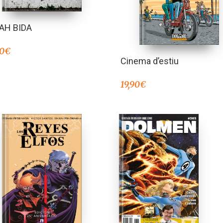
AH BIDA
00
€
Cinema d’estiu
19,90
€