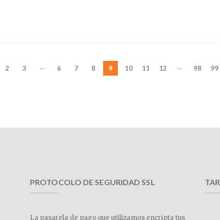
…
…
2
3
6
7
8
9
10
11
12
98
99
PROTOCOLO DE SEGURIDAD SSL
TAR
La pasarela de pago que utilizamos encripta tus