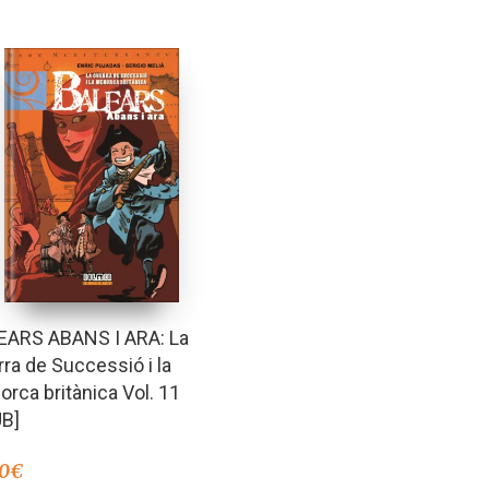
EARS ABANS I ARA: La
ra de Successió i la
rca britànica Vol. 11
UB]
00
€