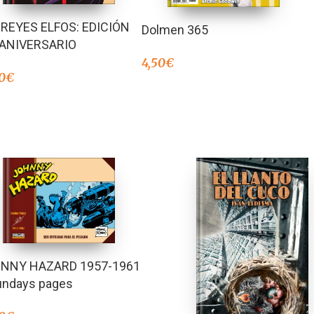
 REYES ELFOS: EDICIÓN
Dolmen 365
 ANIVERSARIO
4,50
€
0
€
NNY HAZARD 1957-1961
undays pages