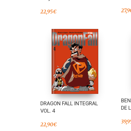
27,9
22,95
€
BEN
DRAGON FALL INTEGRAL
DE 
VOL. 4
39,9
22,90
€