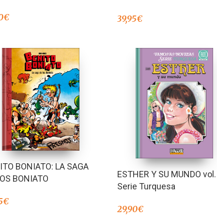
0
€
39,95
€
ITO BONIATO: LA SAGA
ESTHER Y SU MUNDO vol.
LOS BONIATO
Serie Turquesa
5
€
29,90
€