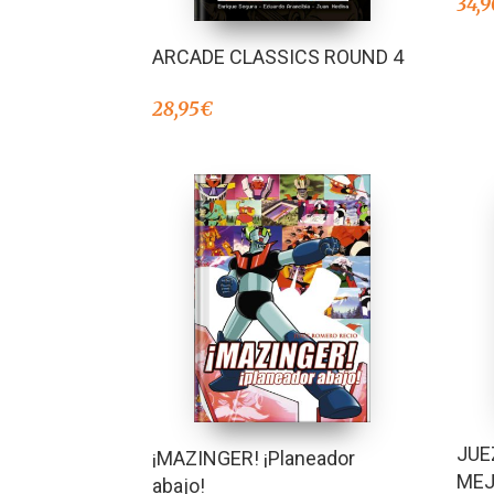
34,9
ARCADE CLASSICS ROUND 4
28,95
€
JUE
¡MAZINGER! ¡Planeador
ME
abajo!