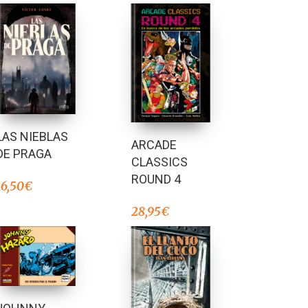
LAS NIEBLAS
ARCADE
DE PRAGA
CLASSICS
ROUND 4
16,50
€
28,95
€