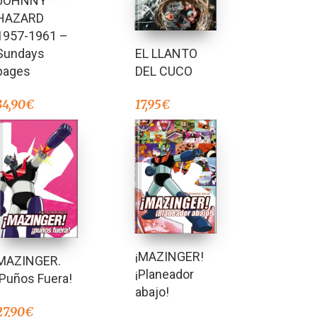
JOHNNY
HAZARD
1957-1961 –
Sundays
EL LLANTO
pages
DEL CUCO
34,90
€
17,95
€
¡MAZINGER!
MAZINGER.
¡Planeador
¡Puños Fuera!
abajo!
27,90
€