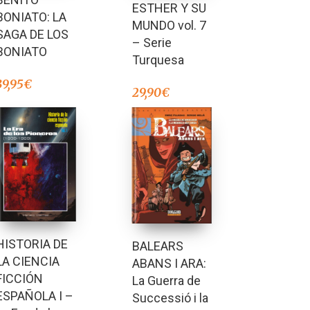
ESTHER Y SU
BONIATO: LA
MUNDO vol. 7
SAGA DE LOS
– Serie
BONIATO
Turquesa
39,95
€
29,90
€
HISTORIA DE
BALEARS
LA CIENCIA
ABANS I ARA:
FICCIÓN
La Guerra de
ESPAÑOLA I –
Successió i la