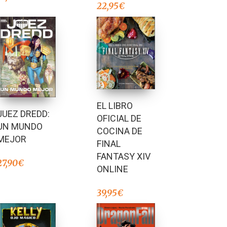
22,95
€
EL LIBRO
JUEZ DREDD:
OFICIAL DE
UN MUNDO
COCINA DE
MEJOR
FINAL
FANTASY XIV
27,90
€
ONLINE
39,95
€