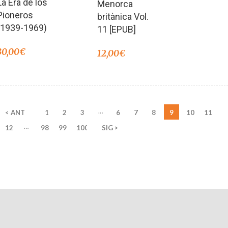
La Era de los
Menorca
Pioneros
britànica Vol.
(1939-1969)
11 [EPUB]
30,00
€
12,00
€
…
< ANT
1
2
3
6
7
8
9
10
11
…
12
98
99
100
SIG >