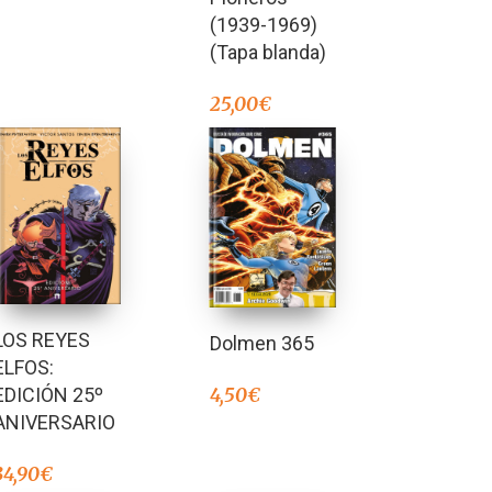
(1939-1969)
(Tapa blanda)
25,00
€
LOS REYES
Dolmen 365
ELFOS:
4,50
€
EDICIÓN 25º
ANIVERSARIO
34,90
€