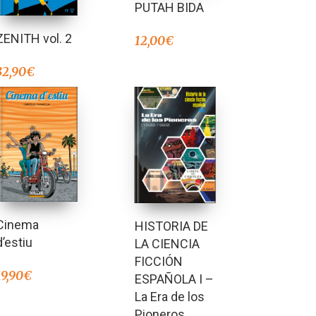
PUTAH BIDA
ZENITH vol. 2
12,00
€
32,90
€
Cinema
HISTORIA DE
d’estiu
LA CIENCIA
FICCIÓN
19,90
€
ESPAÑOLA I –
La Era de los
Pioneros