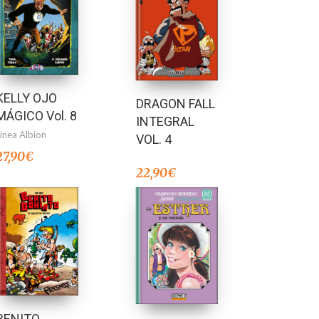
KELLY OJO
DRAGON FALL
MÁGICO Vol. 8
INTEGRAL
Línea Albion
VOL. 4
27,90
€
22,90
€
BENITO